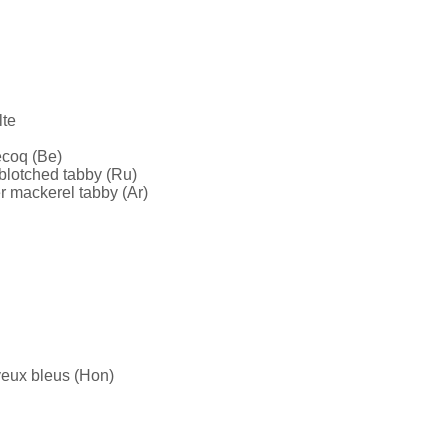
lte
ecoq (Be)
blotched tabby (Ru)
r mackerel tabby (Ar)
yeux bleus (Hon)