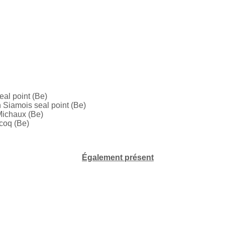
al point (Be)
 Siamois seal point (Be)
Michaux (Be)
ecoq (Be)
Également présent