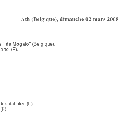
Ath (Belgique), dimanche 02 mars 2008
e "
de Mogalo
" (Belgique).
rtel (F).
riental bleu (F).
 (F)