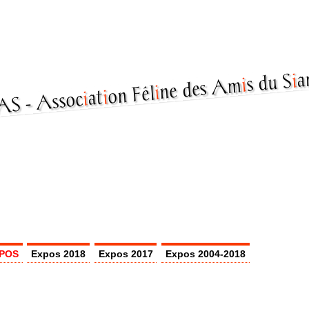
a
i
s du S
i
ne des Am
i
on Fél
i
at
i
Assoc
POS
Expos 2018
Expos 2017
Expos 2004-2018