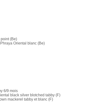
 point (Be)
hraya Oriental blanc (Be)
by 6/9 mois
ental black silver blotched tabby (F)
own mackerel tabby et blanc (F)