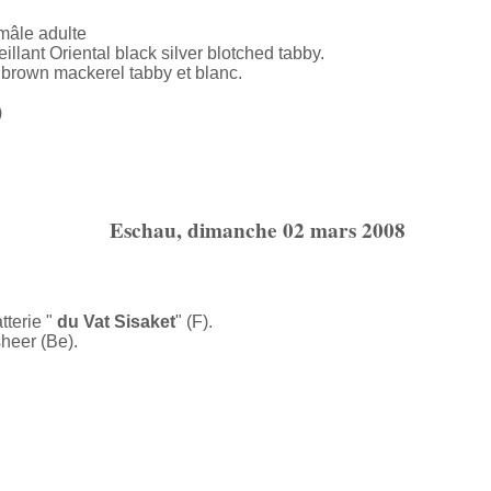
 mâle adulte
llant Oriental black silver blotched tabby.
 brown mackerel tabby et blanc.
)
Eschau, dimanche 02 mars 2008
terie "
du Vat Sisaket
" (F).
heer (Be).