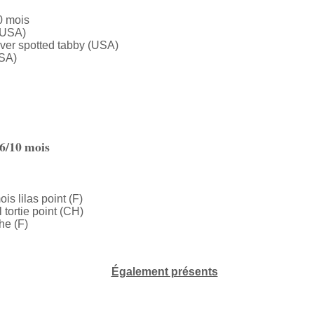
10 mois
 (USA)
ilver spotted tabby (USA)
USA)
 6/10 mois
is lilas point (F)
tortie point (CH)
he (F)
Également présents