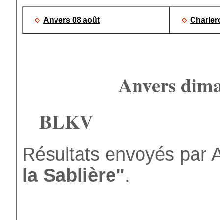
Anvers 08 août
Charlero
Anvers dima
BLKV
Résultats envoyés par An
la Sablière"
.