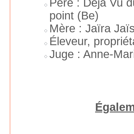
Père : Déja Vu d
point (Be)
Mère : Jaïra Jaï
Éleveur, propriét
Juge : Anne-Mar
Égalem