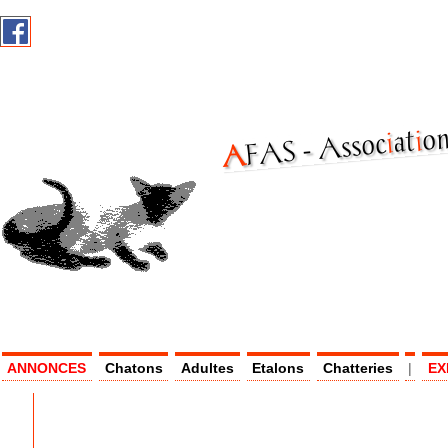
on
i
at
i
Assoc
AF
AS -
ANNONCES
Chatons
Adultes
Etalons
Chatteries
|
EX