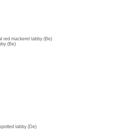
l red mackerel tabby (Be)
bby (Be)
spotted tabby (De)