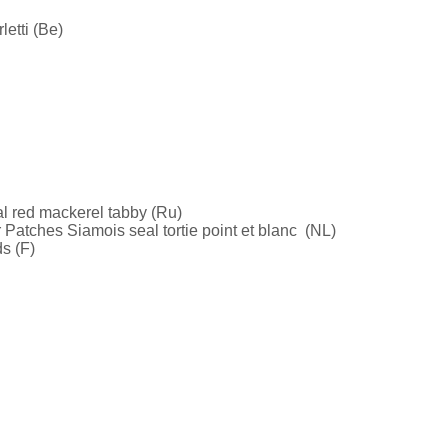
letti (Be)
l red mackerel tabby (Ru)
 Patches Siamois seal tortie point et blanc (NL)
s (F)