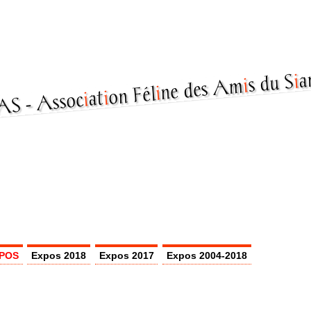
a
i
s du S
i
ne des Am
i
on Fél
i
at
i
Assoc
POS
Expos 2018
Expos 2017
Expos 2004-2018