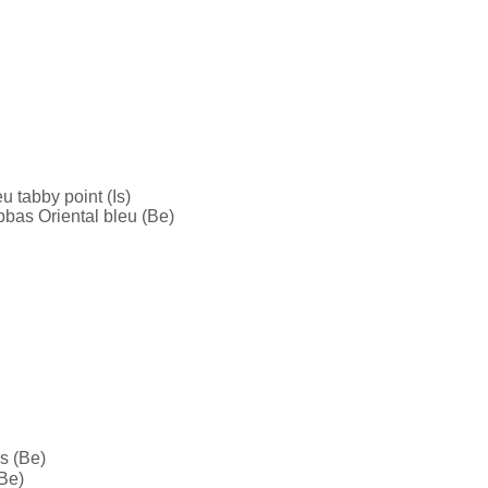
u tabby point (Is)
bas Oriental bleu (Be)
s (Be)
Be)