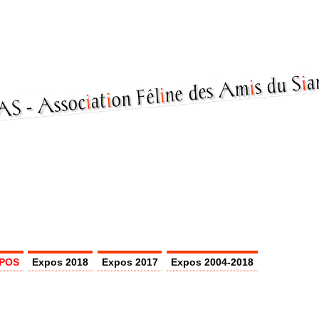
a
i
s du S
i
ne des Am
i
on Fél
i
at
i
Assoc
POS
Expos 2018
Expos 2017
Expos 2004-2018