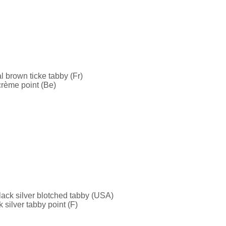
 brown ticke tabby (Fr)
crème point (Be)
ack silver blotched tabby (USA)
silver tabby point (F)