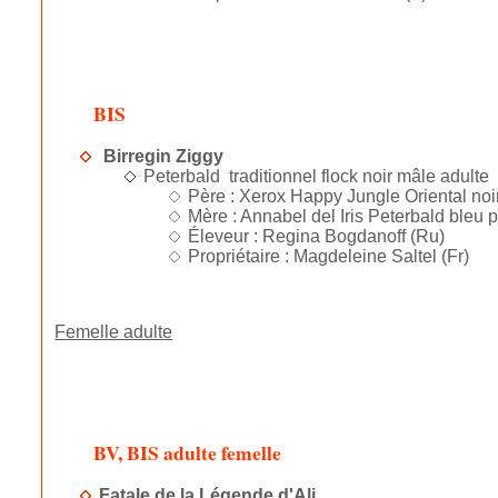
BIS
Birregin Ziggy
Peterbald traditionnel flock noir mâle adulte
Père : Xerox Happy Jungle Oriental noir
Mère : Annabel del Iris Peterbald bleu p
Éleveur : Regina Bogdanoff (Ru)
Propriétaire : Magdeleine Saltel (Fr)
Femelle adulte
BV, BIS adulte femelle
Fatale de la Légende d'Ali