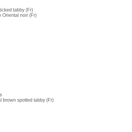
ticked tabby (Fr)
Oriental noir (Fr)
is
l brown spotted tabby (Fr)