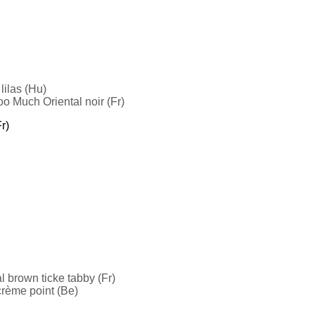
lilas (Hu)
o Much Oriental noir (Fr)
r)
 brown ticke tabby (Fr)
crème point (Be)