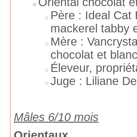
Oriental chocolat e
Père : Ideal Ca
mackerel tabby e
Mère : Vancrysta
chocolat et blanc
Éleveur, propriét
Juge : Liliane D
Mâles 6/10 mois
Orientaux