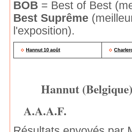
BOB
= Best of Best (mei
Best
Suprême
(meilleu
l'exposition).
Hannut 10 août
Charler
Hannut (Belgique)
A.A.A.F.
Résultats envoyés par 