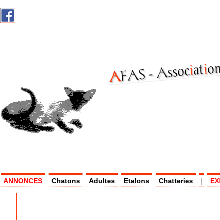
on
i
at
i
Assoc
AF
AS -
ANNONCES
Chatons
Adultes
Etalons
Chatteries
|
EX