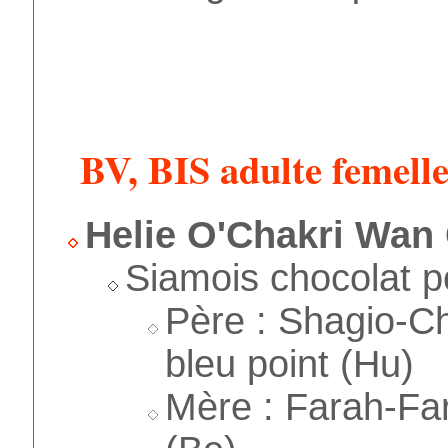
BV, BIS adulte femell
Helie O'Chakri Wan
Siamois chocolat po
Père : Shagio-C
bleu point (Hu)
Mère : Farah-Fa