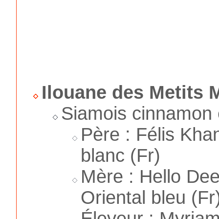
Ilouane des Metits 
Siamois cinnamon e
Père : Félis Kha
blanc (Fr)
Mère : Hello Dee
Oriental bleu (Fr
Éleveur : Myria