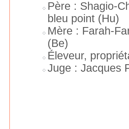
Père : Shagio-C
bleu point (Hu)
Mère : Farah-Fa
(Be)
Éleveur, propriét
Juge : Jacques F