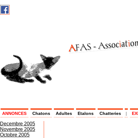
on
i
at
i
Assoc
AF
AS -
ANNONCES
Chatons
Adultes
Etalons
Chatteries
|
EX
Decembre 2005
Novembre 2005
Octobre 2005