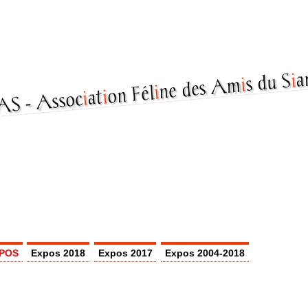
a
i
s du S
i
ne des Am
i
on Fél
i
at
i
Assoc
POS
Expos 2018
Expos 2017
Expos 2004-2018