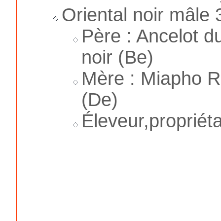
Oriental noir mâle
Père : Ancelot d
noir (Be)
Mère : Miapho R
(De)
Éleveur,propriéta