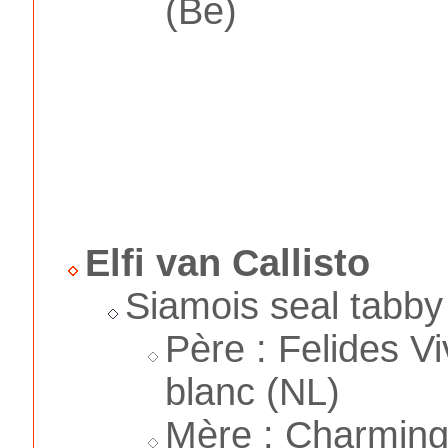
(Be)
Elfi van Callisto
Siamois seal tabby
Père : Felides V
blanc (NL)
Mère : Charming 