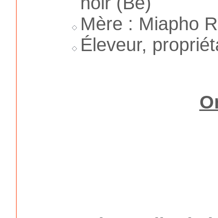
noir (Be)
Mère : Miapho R
Éleveur, proprié
O