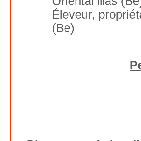
Oriental lilas (Be
Éleveur, proprié
(Be)
P