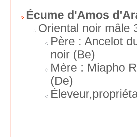
Écume d'Amos d'Ar
Oriental noir mâle
Père : Ancelot d
noir (Be)
Mère : Miapho R
(De)
Éleveur,propriéta