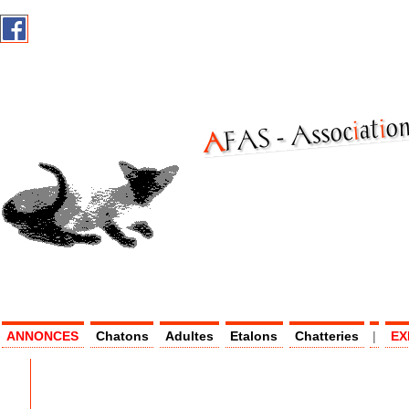
on
i
at
i
Assoc
AF
AS -
ANNONCES
Chatons
Adultes
Etalons
Chatteries
|
EX