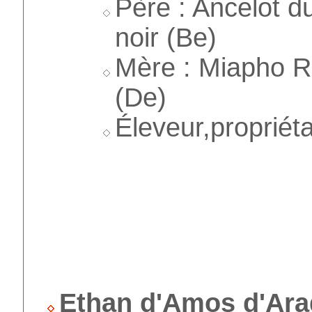
Père : Ancelot d
noir (Be)
Mère : Miapho R
(De)
Éleveur,propriéta
Ethan d'Amos d'Ar