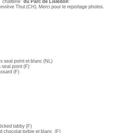
chatterie "
du Parc de Lisledon
"
viève Thut (CH). Merci pour le reportage photos.
 seal point et blanc (NL)
seal point (F)
assard (F)
ticked tabby (F)
 chocolat torbie et blanc (F)