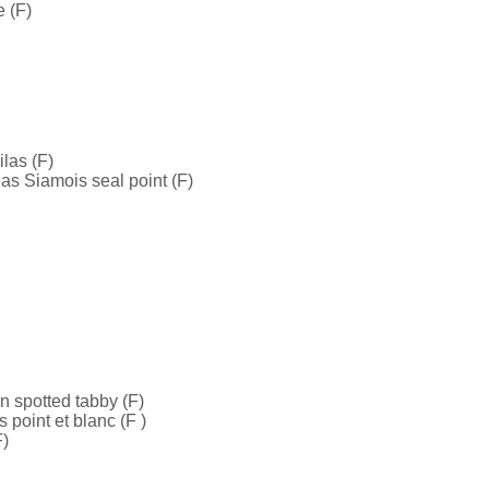
e (F)
ilas (F)
as Siamois seal point (F)
n spotted tabby (F)
 point et blanc (F )
F)