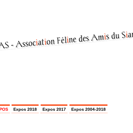
a
i
s du S
i
ne des Am
i
on Fél
i
at
i
Assoc
POS
Expos 2018
Expos 2017
Expos 2004-2018