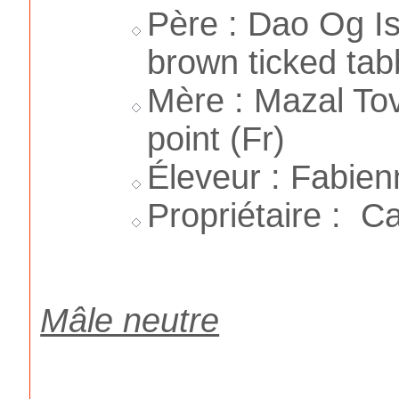
Père : Dao Og Is
brown ticked tab
Mère : Mazal Tov
point (Fr)
Éleveur : Fabien
Propriétaire : C
Mâle neutre