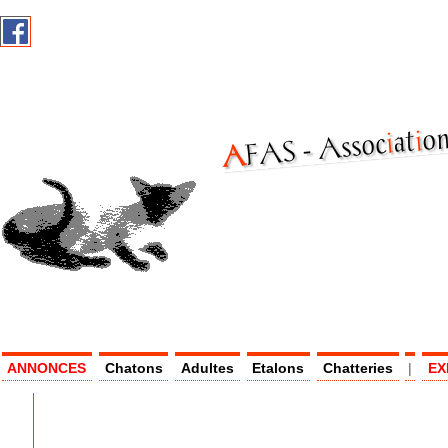
on
i
at
i
Assoc
AF
AS -
ANNONCES
Chatons
Adultes
Etalons
Chatteries
|
EX