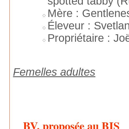
spotted tabby (R
Mère : Gentlenes
Éleveur : Svetla
Propriétaire : Jo
Femelles adultes
BV, proposée au BIS