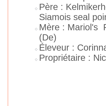
Père : Kelmike
Siamois seal poin
Mère : Mariol's 
(De)
Éleveur : Corinn
Propriétaire : Ni