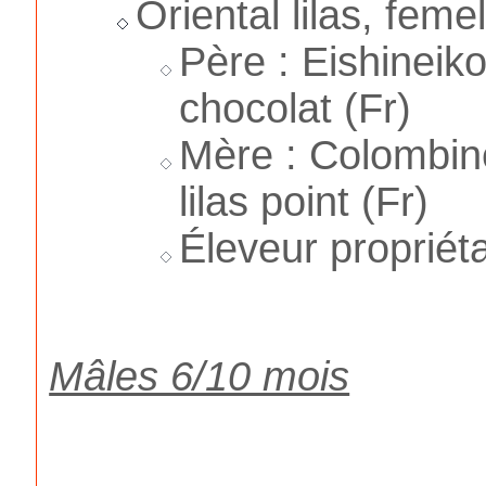
Oriental lilas, feme
Père : Eishineik
chocolat (Fr)
Mère : Colombine
lilas point (Fr)
Éleveur propriéta
Mâles 6/10 mois