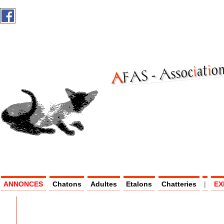
on
i
at
i
Assoc
AF
AS -
ANNONCES
Chatons
Adultes
Etalons
Chatteries
|
EX