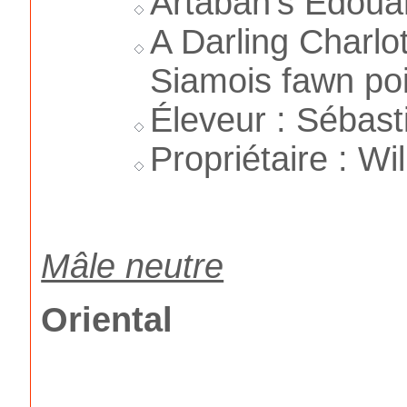
Artaban's Edouar
A Darling Charlo
Siamois fawn poi
É
leveur : Sébast
Propriétaire : Wil
Mâle neutre
Oriental