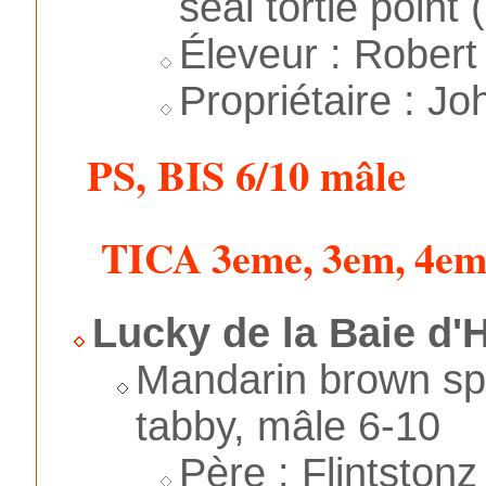
seal tortie point 
Éleveur : Robert
Propriétaire : J
PS, BIS 6/10 mâle
TICA 3eme, 3em, 4em
Lucky de la Baie d'
Mandarin brown sp
tabby, mâle 6-10
Père : Flintston