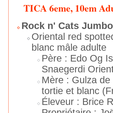
TICA 6eme, 10em Adu
Rock n' Cats Jumb
Oriental red spotte
blanc mâle adulte
Père : Edo Og I
Snaegerdi Orient
Mère : Gulza de 
tortie et blanc (F
Éleveur : Brice R
Propriétaire : Jo