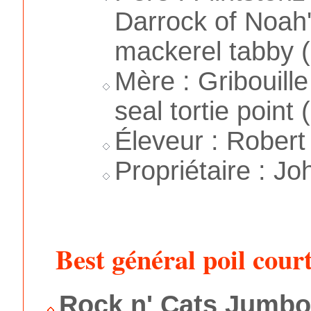
Darrock of Noah'
mackerel tabby (
Mère : Gribouill
seal tortie point 
Éleveur : Robert
Propriétaire : J
Best général poil cour
Rock n' Cats Jumb