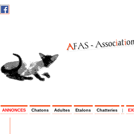
on
i
at
i
Assoc
AF
AS -
ANNONCES
Chatons
Adultes
Etalons
Chatteries
|
EX