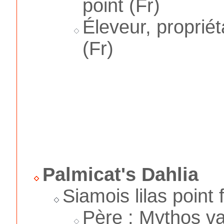
point (Fr)
Éleveur, proprié
(Fr)
Palmicat's Dahlia
Siamois lilas point
Père : Mythos v