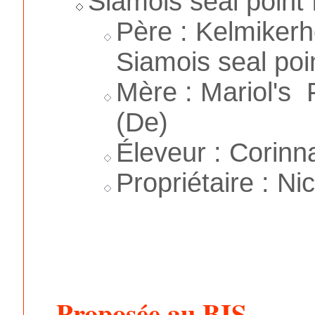
Siamois seal point
Père : Kelmike
Siamois seal poin
Mère : Mariol's 
(De)
Éleveur : Corinn
Propriétaire : Ni
Proposée au BIS