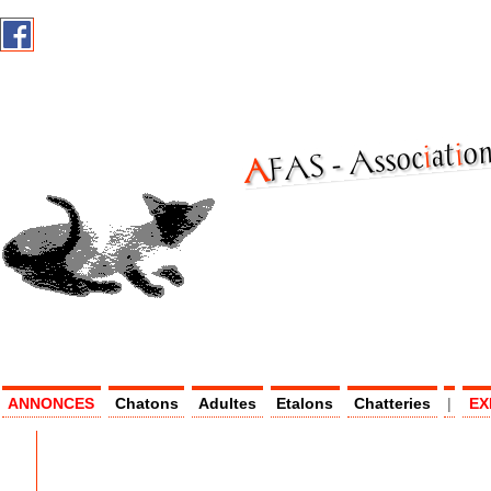
on
i
at
i
Assoc
AF
AS -
ANNONCES
Chatons
Adultes
Etalons
Chatteries
|
EX