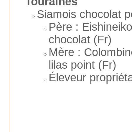
Touraines
Siamois chocolat po
Père : Eishineik
chocolat (Fr)
Mère : Colombine
lilas point (Fr)
Éleveur propriéta