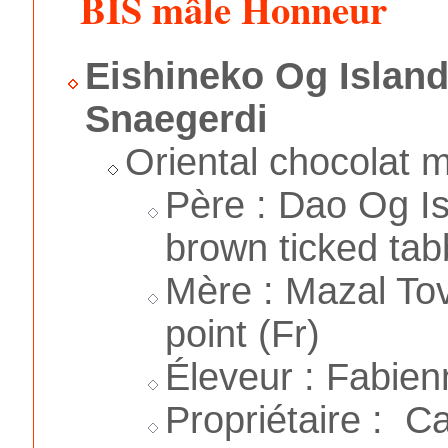
BIS mâle Honneur
Eishineko Og Islan
Snaegerdi
Oriental chocolat m
Père : Dao Og Is
brown ticked tab
Mère : Mazal Tov
point (Fr)
Éleveur : Fabien
Propriétaire : C