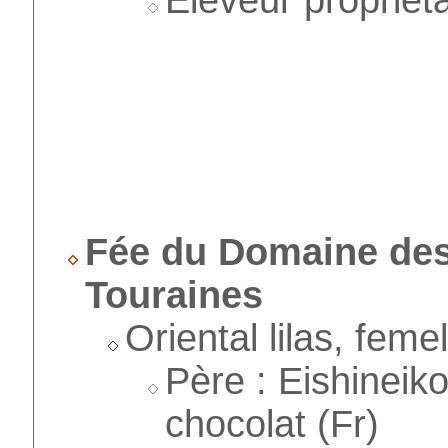
Éleveur propriéta
Fée du Domaine de
Touraines
Oriental lilas, feme
Père : Eishineik
chocolat (Fr)