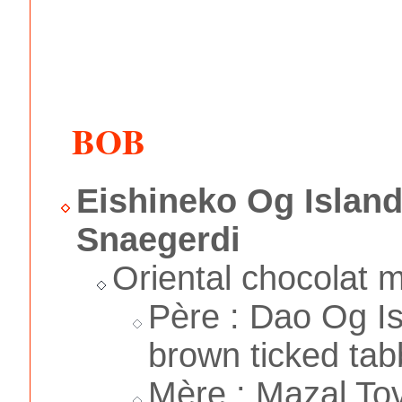
BOB
Eishineko Og Islan
Snaegerdi
Oriental chocolat m
Père : Dao Og Is
brown ticked tab
Mère : Mazal Tov