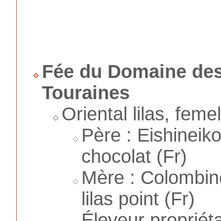
Fée du Domaine de
Touraines
Oriental lilas, feme
Père : Eishineik
chocolat (Fr)
Mère : Colombine
lilas point (Fr)
Éleveur propriéta