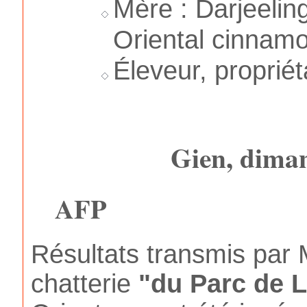
Mère : Darjeelin
Oriental cinnam
Éleveur, propriét
Gien, dima
AFP
Résultats transmis pa
chatterie
"du Parc de L