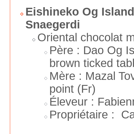
Eishineko Og Islan
Snaegerdi
Oriental chocolat m
Père : Dao Og Is
brown ticked tab
Mère : Mazal Tov
point (Fr)
Éleveur : Fabien
Propriétaire : C