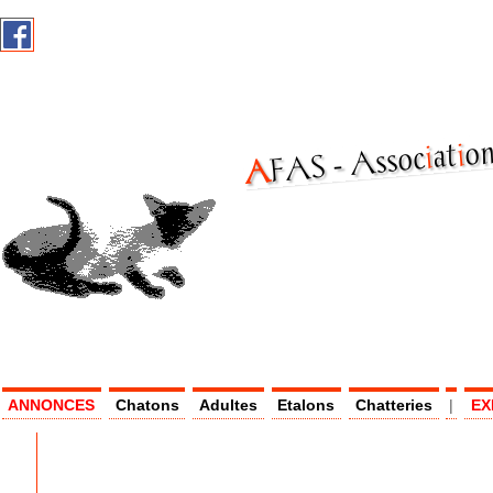
on
i
at
i
Assoc
AF
AS -
ANNONCES
Chatons
Adultes
Etalons
Chatteries
|
EX