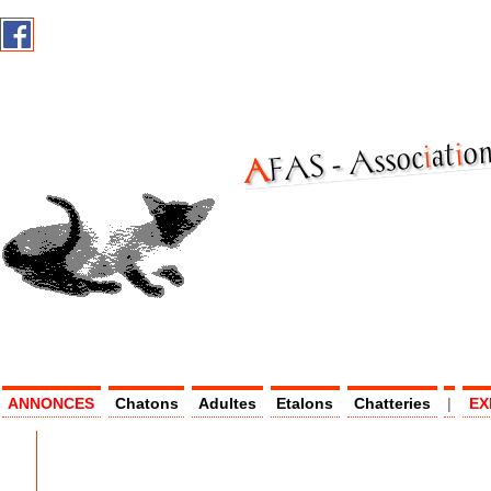
on
i
at
i
Assoc
AF
AS -
ANNONCES
Chatons
Adultes
Etalons
Chatteries
|
EX