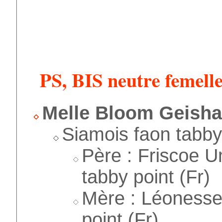
PS, BIS neutre femell
Melle Bloom Geish
Siamois faon tabby
Père : Friscoe Un
tabby point (Fr)
Mère : Léonesse 
point (Fr)