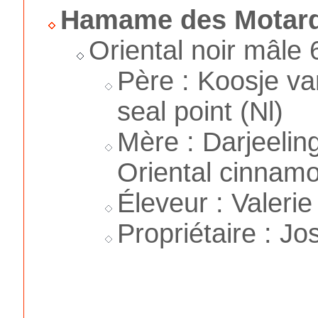
Hamame des Motards
Oriental noir mâle
Père : Koosje va
seal point (Nl)
Mère : Darjeelin
Oriental cinnam
Éleveur : Valeri
Propriétaire : J