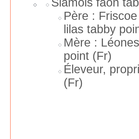
Siamois faon tab
Père : Friscoe
lilas tabby poi
Mère : Léones
point (Fr)
Éleveur, propr
(Fr)