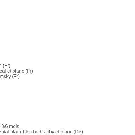
 (Fr)
al et blanc (Fr)
emsky (Fr)
e 3/6 mois
tal black blotched tabby et blanc (De)