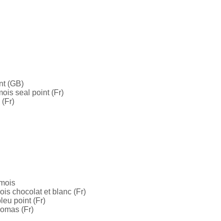
nt (GB)
is seal point (Fr)
 (Fr)
 mois
s chocolat et blanc (Fr)
eu point (Fr)
homas (Fr)