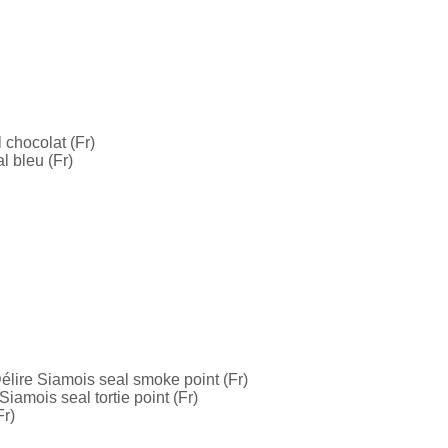
 chocolat (Fr)
l bleu (Fr)
élire Siamois seal smoke point (Fr)
iamois seal tortie point (Fr)
Fr)