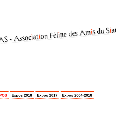
a
i
s du S
i
ne des Am
i
on Fél
i
at
i
Assoc
POS
Expos 2018
Expos 2017
Expos 2004-2018