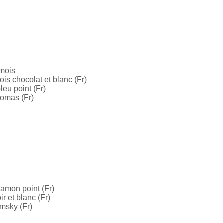
 mois
s chocolat et blanc (Fr)
eu point (Fr)
homas (Fr)
amon point (Fr)
r et blanc (Fr)
emsky (Fr)